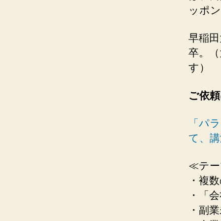
ッポン
早稲田
卒。（
す）
ご依頼
「パラ
て、講
≪テー
・複数
・「会
・副業