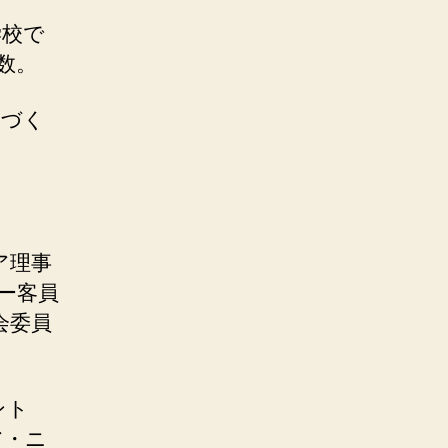
学校で
数。
ちづく
ア理事
ー客員
会委員
ント
ア・ニ