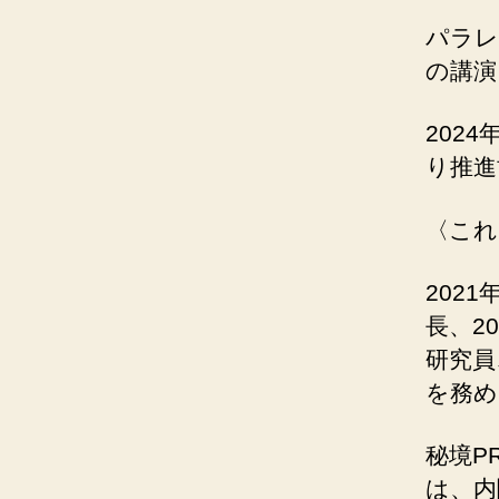
パラレ
の講演
202
り推進
〈これ
202
長、2
研究員
を務め
秘境P
は、内