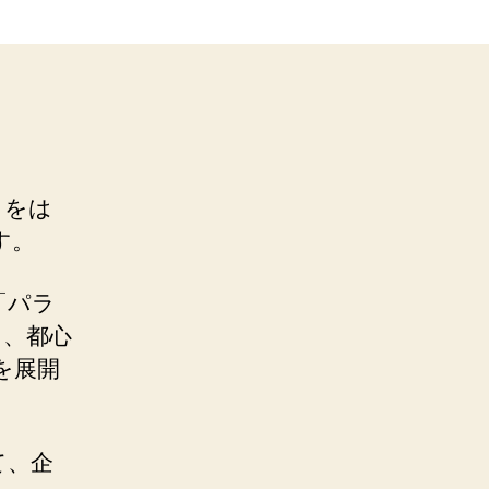
」をは
す。
「パラ
」、都心
を展開
て、企