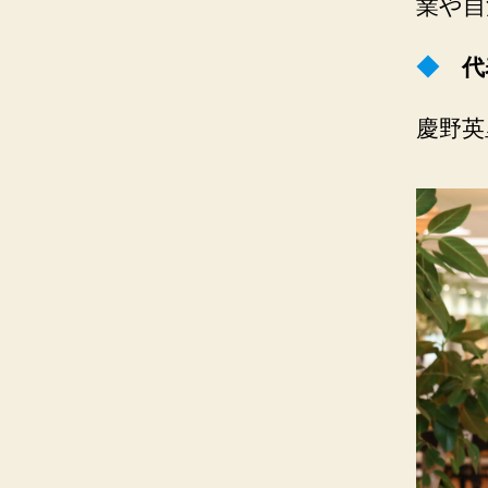
業や自
◆
代
慶野英里