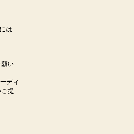
ト
と
には
お願い
コーディ
のご提