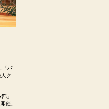
に「パ
法人ク
R部」
上開催。