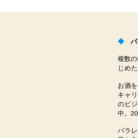
◆
パラ
複数の
じめた
お酒を
キャリ
のビジ
中。2
パラレ