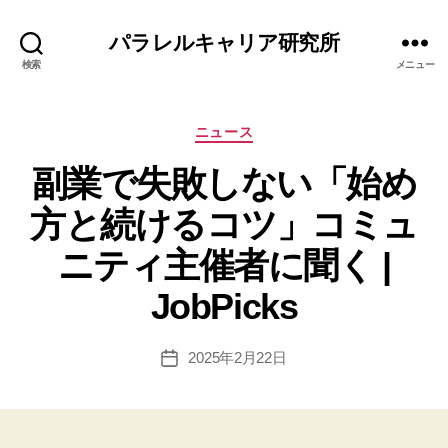
パラレルキャリア研究所
検索
メニュー
カ
ニュース
テ
副業で失敗しない「始め
ゴ
リ
方と続けるコツ」コミュ
ー
ニティ主催者に聞く |
作
JobPicks
成
者
:
投
2025年2月22日
投
エ
稿
稿
リ
者
日
ナ