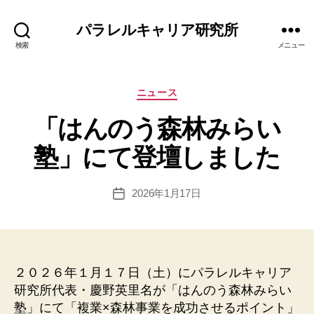
パラレルキャリア研究所
検索
メニュー
カ
ニュース
テ
「はんのう森林みらい
ゴ
リ
作
塾」にて登壇しました
ー
成
者
:
投
2026年1月17日
投
エ
稿
稿
リ
者
日
ナ
２０２６年１月１７日（土）にパラレルキャリア
研究所代表・慶野英里名が「はんのう森林みらい
塾」にて「複業×森林事業を成功させるポイント」