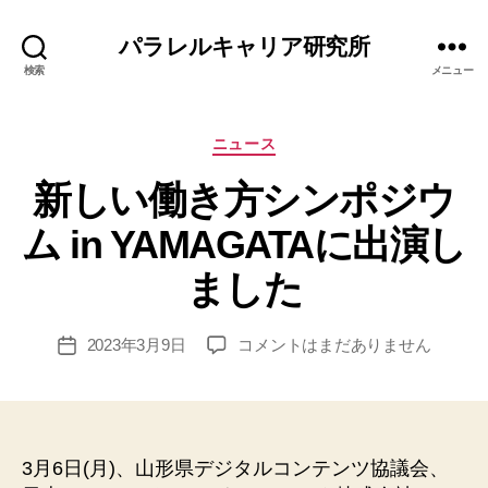
パラレルキャリア研究所
検索
メニュー
カ
ニュース
テ
新しい働き方シンポジウ
ゴ
リ
ム in YAMAGATAに出演し
ー
作
ました
成
者
:
投
新
2023年3月9日
コメントはまだありません
投
エ
稿
し
稿
リ
者
い
日
ナ
働
き
方
3月6日(月)、山形県デジタルコンテンツ協議会、
シ