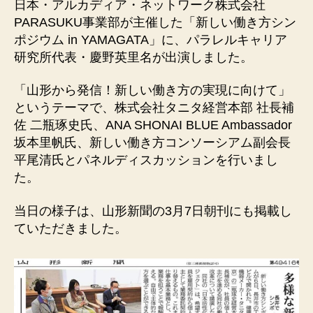
日本・アルカディア・ネットワーク株式会社
ン
PARASUKU事業部が主催した「新しい働き方シン
ポ
ポジウム in YAMAGATA」に、パラレルキャリア
ジ
研究所代表・慶野英里名が出演しました。
ウ
ム
「山形から発信！新しい働き方の実現に向けて」
in
というテーマで、株式会社タニタ経営本部 社長補
YAMAGATA
に
佐 二瓶琢史氏、ANA SHONAI BLUE Ambassador
出
坂本里帆氏、新しい働き方コンソーシアム副会長
演
平尾清氏とパネルディスカッションを行いまし
し
た。
ま
し
当日の様子は、山形新聞の3月7日朝刊にも掲載し
た
ていただきました。
へ
の