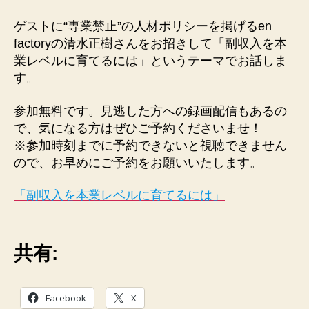
ル
に
ゲストに“専業禁止”の人材ポリシーを掲げるen
育
factoryの清水正樹さんをお招きして「副収入を本
て
業レベルに育てるには」というテーマでお話しま
る
す。
に
は」
へ
参加無料です。見逃した方への録画配信もあるの
の
で、気になる方はぜひご予約くださいませ！
※参加時刻までに予約できないと視聴できません
ので、お早めにご予約をお願いいたします。
「副収入を本業レベルに育てるには」
共有:
Facebook
X