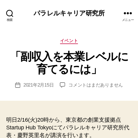
パラレルキャリア研究所
検索
メニュー
カ
イベント
テ
「副収入を本業レベルに
ゴ
リ
作
育てるには」
ー
成
者
:
投
「副
2021年2月15日
コメントはまだありません
投
エ
稿
収
稿
リ
者
入
日
ナ
を
本
業
明日2/16(火)20時から、東京都の創業支援拠点
レ
Startup Hub Tokyoにてパラレルキャリア研究所代
ベ
表・慶野英里名が講演を行います。