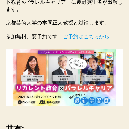
ト教育×パラレルキャリア」に慶野英里名が出演し
教
ます。
育
×
京都芸術大学の本間正人教授と対談します。
パ
ラ
参加無料、要予約です。
ご予約はこちらから！
レ
ル
キ
ャ
リ
ア」
に
出
演
し
ま
す
へ
の
共有: