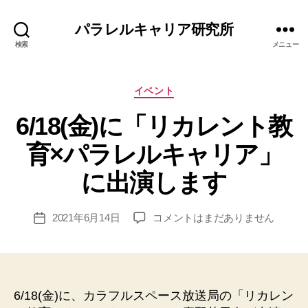
パラレルキャリア研究所
検索
メニュー
カ
イベント
テ
6/18(金)に「リカレント教
ゴ
リ
育×パラレルキャリア」
ー
作
に出演します
成
者
:
投
6/18(金)
2021年6月14日
コメントはまだありません
投
エ
稿
に
稿
リ
者
「リ
日
ナ
カ
レ
ン
6/18(金)に、カラフルスペース放送局の「リカレン
ト