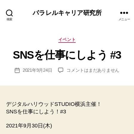
パラレルキャリア研究所
検索
メニュー
カ
イベント
テ
作
SNSを仕事にしよう #3
ゴ
成
リ
者
ー
:
投
SNS
2021年9月24日
コメントはまだありません
投
エ
稿
を
稿
リ
者
仕
日
ナ
事
に
し
デジタルハリウッドSTUDIO横浜主催！
よ
SNSを仕事にしよう！#3
う
#3
2021年9月30日(木)
へ