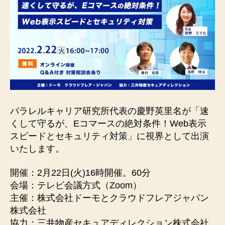
司
会
と
し
て
出
演
し
ま
す
パラレルキャリア研究所代表の慶野英里名が「速
へ
の
くして守るが、Eコマースの絶対条件！Web表示
スピードとセキュリティ対策」に視界として出演
いたします。
開催：2月22日(火)16時開催。60分
会場：テレビ会議方式（Zoom）
主催：株式会社ドーモとクラウドフレアジャパン
株式会社
協力：三井物産セキュアディレクション株式会社