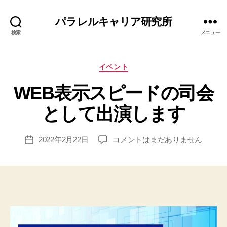
パラレルキャリア研究所
検索
メニュー
カ
イベント
テ
WEB表示スピードの司会
ゴ
リ
作
として出演します
ー
成
者
:
投
WEB
2022年2月22日
コメントはまだありません
投
エ
稿
表
稿
リ
者
示
日
ナ
ス
ピ
ー
ド
の