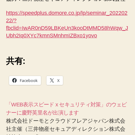
https://speedplus.domore.co.jp/lp/seminar_202202
22/?
fbclid=IwAR0nD59LBKeUn3kooDtMMD58hWqw_J
Ubh2Iq0XYc7kmnSMnhmIZBxo1yovo
共有:
Facebook
X
「WEB表示スピード x セキュリティ対策」のウェビ
ナーに慶野英里名が出演します
株式会社ドーモとクラウドフレアジャパン株式会
社主催（三井物産セキュアディレクション株式会