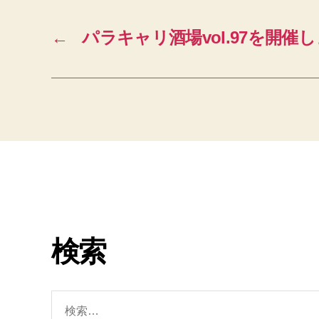
←
パラキャリ酒場vol.97を開催
検索
検