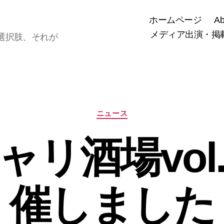
ホームページ
A
メディア出演・掲
選択肢、それが
カ
ニュース
テ
ゴ
ャリ酒場vol.
リ
ー
催しました
作
成