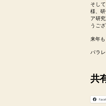
そして
様、研
ア研究
うござ
来年も
パラレ
共有
Face