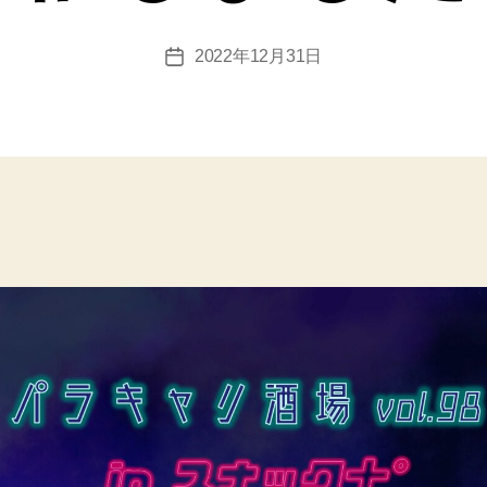
者
:
投
2022年12月31日
投
エ
稿
稿
リ
者
日
ナ