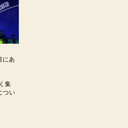
目にあ
く集
につい
。