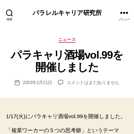
パラレルキャリア研究所
検索
メニュー
カ
ニュース
テ
パラキャリ酒場vol.99を
ゴ
リ
作
開催しました
ー
成
者
:
投
パ
2023年1月21日
コメントはまだありません
投
エ
稿
ラ
稿
リ
者
キ
日
ナ
ャ
リ
酒
1/17(火)にパラキャリ酒場vol.99を開催しました。
場
vol.99
「複業ワーカーの５つの思考癖」というテーマ