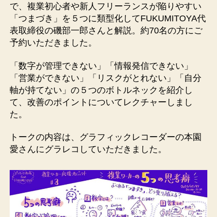
を
で、複業初心者や新人フリーランスが陥りやすい
開
「つまづき」を５つに類型化してFUKUMITOYA代
催
表取締役の磯部一郎さんと解説。約70名の方にご
し
予約いただきました。
ま
し
「数字が管理できない」「情報発信できない」
た
へ
「営業ができない」「リスクがとれない」「自分
の
軸が持てない」の５つのボトルネックを紹介し
て、改善のポイントについてレクチャーしまし
た。
トークの内容は、グラフィックレコーダーの本園
愛さんにグラレコしていただきました。