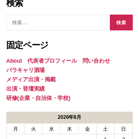
検索
検
索
対
象:
固定ページ
About 代表者プロフィール 問い合わせ
パラキャリ酒場
メディア出演・掲載
出演・登壇実績
研修(企業・自治体・学校)
2026年8月
月
火
水
木
金
土
日