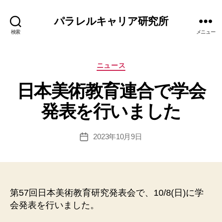
パラレルキャリア研究所
検索
メニュー
カ
ニュース
テ
日本美術教育連合で学会
ゴ
リ
作
発表を行いました
ー
成
者
:
投
2023年10月9日
投
エ
稿
稿
リ
者
日
ナ
第57回日本美術教育研究発表会で、10/8(日)に学
会発表を行いました。